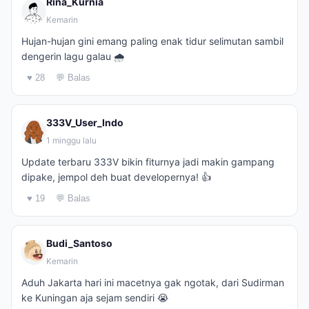
Rina_Kurnia
Kemarin
Hujan-hujan gini emang paling enak tidur selimutan sambil
dengerin lagu galau 🌧️
♥ 28
💬 Balas
333V_User_Indo
1 minggu lalu
Update terbaru 333V bikin fiturnya jadi makin gampang
dipake, jempol deh buat developernya! 👍
♥ 19
💬 Balas
Budi_Santoso
Kemarin
Aduh Jakarta hari ini macetnya gak ngotak, dari Sudirman
ke Kuningan aja sejam sendiri 😭