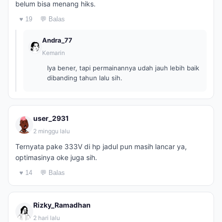
belum bisa menang hiks.
♥ 19
💬 Balas
Andra_77
Kemarin
Iya bener, tapi permainannya udah jauh lebih baik
dibanding tahun lalu sih.
user_2931
2 minggu lalu
Ternyata pake 333V di hp jadul pun masih lancar ya,
optimasinya oke juga sih.
♥ 14
💬 Balas
Rizky_Ramadhan
2 hari lalu