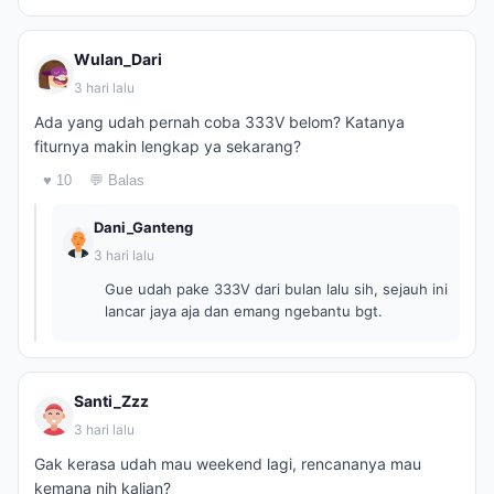
Wulan_Dari
3 hari lalu
Ada yang udah pernah coba 333V belom? Katanya
fiturnya makin lengkap ya sekarang?
♥ 10
💬 Balas
Dani_Ganteng
3 hari lalu
Gue udah pake 333V dari bulan lalu sih, sejauh ini
lancar jaya aja dan emang ngebantu bgt.
Santi_Zzz
3 hari lalu
Gak kerasa udah mau weekend lagi, rencananya mau
kemana nih kalian?