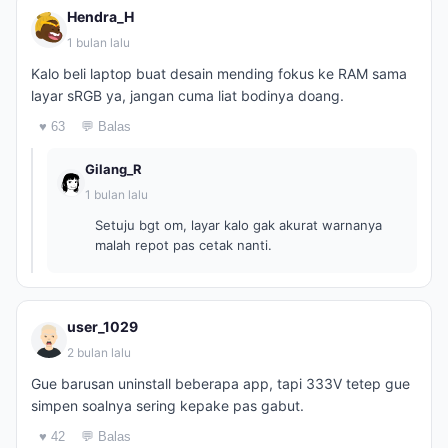
Hendra_H
1 bulan lalu
Kalo beli laptop buat desain mending fokus ke RAM sama
layar sRGB ya, jangan cuma liat bodinya doang.
♥ 63
💬 Balas
Gilang_R
1 bulan lalu
Setuju bgt om, layar kalo gak akurat warnanya
malah repot pas cetak nanti.
user_1029
2 bulan lalu
Gue barusan uninstall beberapa app, tapi 333V tetep gue
simpen soalnya sering kepake pas gabut.
♥ 42
💬 Balas