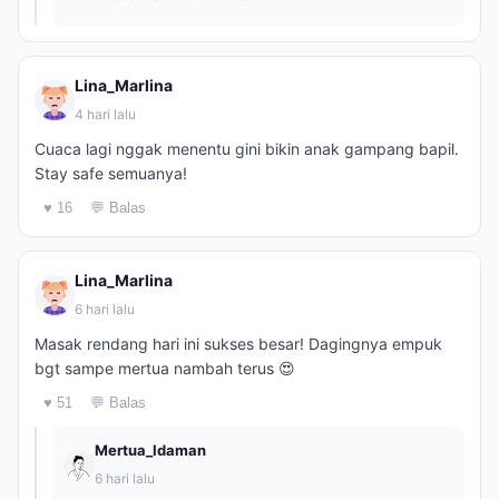
Lina_Marlina
4 hari lalu
Cuaca lagi nggak menentu gini bikin anak gampang bapil.
Stay safe semuanya!
♥ 16
💬 Balas
Lina_Marlina
6 hari lalu
Masak rendang hari ini sukses besar! Dagingnya empuk
bgt sampe mertua nambah terus 😍
♥ 51
💬 Balas
Mertua_Idaman
6 hari lalu