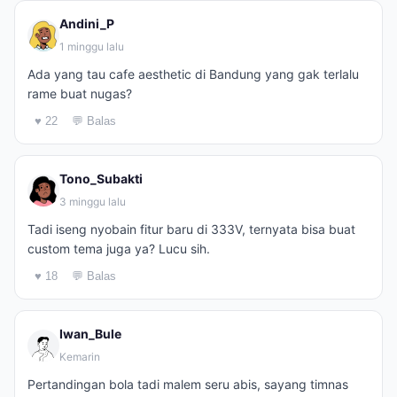
Andini_P
1 minggu lalu
Ada yang tau cafe aesthetic di Bandung yang gak terlalu
rame buat nugas?
♥ 22
💬 Balas
Tono_Subakti
3 minggu lalu
Tadi iseng nyobain fitur baru di 333V, ternyata bisa buat
custom tema juga ya? Lucu sih.
♥ 18
💬 Balas
Iwan_Bule
Kemarin
Pertandingan bola tadi malem seru abis, sayang timnas