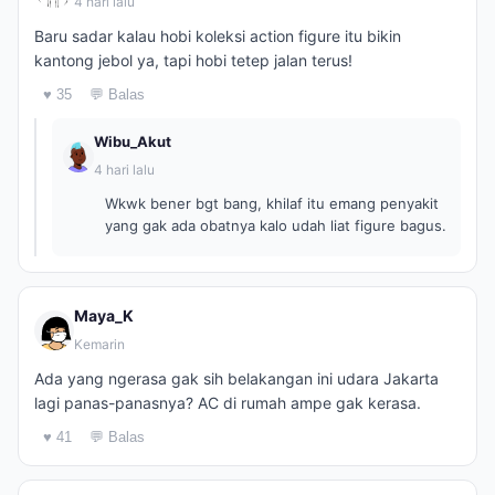
4 hari lalu
Baru sadar kalau hobi koleksi action figure itu bikin
kantong jebol ya, tapi hobi tetep jalan terus!
♥ 35
💬 Balas
Wibu_Akut
4 hari lalu
Wkwk bener bgt bang, khilaf itu emang penyakit
yang gak ada obatnya kalo udah liat figure bagus.
Maya_K
Kemarin
Ada yang ngerasa gak sih belakangan ini udara Jakarta
lagi panas-panasnya? AC di rumah ampe gak kerasa.
♥ 41
💬 Balas