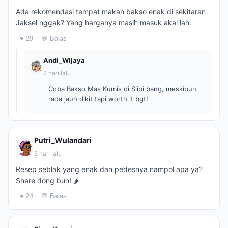
Ada rekomendasi tempat makan bakso enak di sekitaran
Jaksel nggak? Yang harganya masih masuk akal lah.
♥ 29
💬 Balas
Andi_Wijaya
2 hari lalu
Coba Bakso Mas Kumis di Slipi bang, meskipun
rada jauh dikit tapi worth it bgt!
Putri_Wulandari
5 hari lalu
Resep seblak yang enak dan pedesnya nampol apa ya?
Share dong bun! 🌶️
♥ 24
💬 Balas