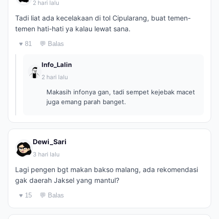
2 hari lalu
Tadi liat ada kecelakaan di tol Cipularang, buat temen-
temen hati-hati ya kalau lewat sana.
♥ 81
💬 Balas
Info_Lalin
2 hari lalu
Makasih infonya gan, tadi sempet kejebak macet
juga emang parah banget.
Dewi_Sari
3 hari lalu
Lagi pengen bgt makan bakso malang, ada rekomendasi
gak daerah Jaksel yang mantul?
♥ 15
💬 Balas