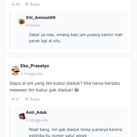
♥ 45
💬 Balas
Siti_Aminah99
Kemarin
Sabar ya mas, emang kalo jam pulang kantor mah
parah bgt di situ.
Eko_Prasetyo
2 minggu lalu
Siapa di sini yang tim bubur diaduk? Kita harus bersatu
melawan tim bubur gak diaduk! 😂
♥ 57
💬 Balas
Anti_Aduk
2 minggu lalu
Maaf bang, tim gak diaduk tetep juaranya karena
estetika itu nomor satu! wkwk